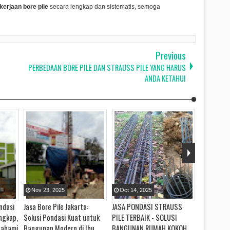
erjaan bore pile
secara lengkap dan sistematis, semoga
Previous
PERBEDAAN BORE PILE DAN STRAUSS PILE YANG HARUS
ANDA KETAHUI
Nov
23
,
2025
Oct
14
,
2025
Oct
14
,
ndasi
Jasa Bore Pile Jakarta:
JASA PONDASI STRAUSS
PERBEDAA
ngkap,
Solusi Pondasi Kuat untuk
PILE TERBAIK - SOLUSI
STRAUSS 
pahami
Bangunan Modern di Ibu
BANGUNAN RUMAH KOKOH
ANDA KET