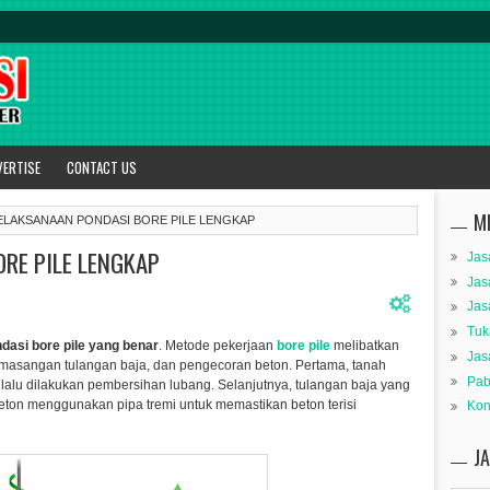
VERTISE
CONTACT US
M
ELAKSANAAN PONDASI BORE PILE LENGKAP
RE PILE LENGKAP
Jas
Jas
Jas
Tuk
asi bore pile yang benar
. Metode pekerjaan
bore pile
melibatkan
Jas
masangan tulangan baja, dan pengecoran beton. Pertama, tanah
Pab
lalu dilakukan pembersihan lubang. Selanjutnya, tulangan baja yang
beton menggunakan pipa tremi untuk memastikan beton terisi
Kon
J