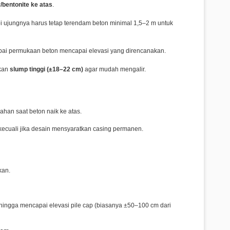
bentonite ke atas
.
api ujungnya harus tetap terendam beton minimal 1,5–2 m untuk
ai permukaan beton mencapai elevasi yang direncanakan.
kan
slump tinggi (±18–22 cm)
agar mudah mengalir.
lahan saat beton naik ke atas.
kecuali jika desain mensyaratkan casing permanen.
kan.
) hingga mencapai elevasi pile cap (biasanya ±50–100 cm dari