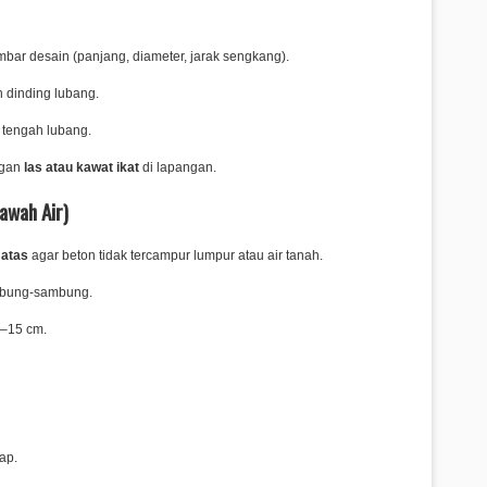
ar desain (panjang, diameter, jarak sengkang).
 dinding lubang.
 tengah lubang.
ngan
las atau kawat ikat
di lapangan.
awah Air)
 atas
agar beton tidak tercampur lumpur atau air tanah.
ambung-sambung.
0–15 cm.
ap.