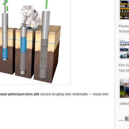
Pandua
Terbai
Film G
Tips M
aan pekerjaan bore pile
secara lengkap dan sistematis — mulai dari
artike
I