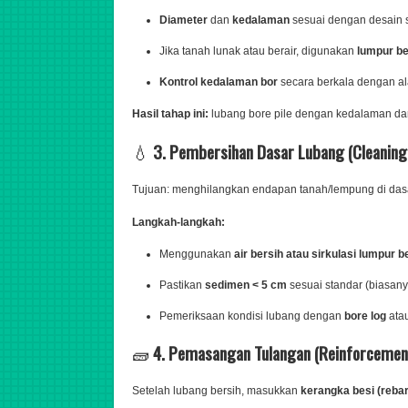
Diameter
dan
kedalaman
sesuai dengan desain st
Jika tanah lunak atau berair, digunakan
lumpur be
Kontrol kedalaman bor
secara berkala dengan al
Hasil tahap ini:
lubang bore pile dengan kedalaman dan
💧
3. Pembersihan Dasar Lubang (Cleaning
Tujuan: menghilangkan endapan tanah/lempung di das
Langkah-langkah:
Menggunakan
air bersih atau sirkulasi lumpur b
Pastikan
sedimen < 5 cm
sesuai standar (biasany
Pemeriksaan kondisi lubang dengan
bore log
atau
🧱
4. Pemasangan Tulangan (Reinforcement 
Setelah lubang bersih, masukkan
kerangka besi (reba