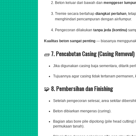
Beton keluar dari bawah dan
menggeser lumpur/
Tremie secara bertahap
diangkat perlahan
, tet
menghindari pencampuran dengan air/lumpur.
Pengecoran dilakukan
tanpa jeda (kontinu)
samp
Kualitas beton sangat penting
— biasanya mengguna
🧱
7. Pencabutan Casing (Casing Removal)
Jika digunakan casing baja sementara, ditarik per
Tujuannya agar casing tidak tertanam permanen, 
🧩
8. Pembersihan dan Finishing
Setelah pengecoran selesai, area sekitar dibersih
Beton dibiarkan mengeras (curing).
Bagian atas bore pile dipotong (pile head cutting
permukaan tanah).