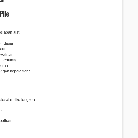
eam
.
Pile
esiapan alat
n dasar
ktur
awah air
 bertulang
coran
ngan kepala tiang
esai (risiko longsor).
).
ebihan.