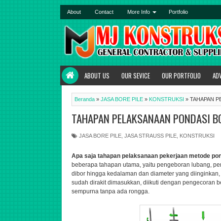
About
Contact
More Info
Portfolio
ABOUT US
OUR SEVICE
OUR PORTFOLIO
AD
Beranda
»
JASA BORE PILE
»
KONSTRUKSI
»
TAHAPAN P
TAHAPAN PELAKSANAAN PONDASI BO
JASA BORE PILE
,
JASA STRAUSS PILE
,
KONSTRUKSI
Apa saja tahapan pelaksanaan pekerjaan metode pond
beberapa tahapan utama, yaitu pengeboran lubang, pe
dibor hingga kedalaman dan diameter yang diinginkan, 
sudah dirakit dimasukkan, diikuti dengan pengecoran 
sempurna tanpa ada rongga.