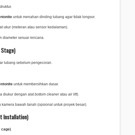
ruktur.
ntonite
untuk menahan dinding lubang agar tidak longsor.
at ukur (meteran atau sensor kedalaman).
 diameter sesuai rencana.
 Stage)
ar lubang sebelum pengecoran.
entonite
untuk membersihkan dasar.
a diukur dengan alat
bottom cleaner
atau
air lift
).
 kamera bawah tanah (opsional untuk proyek besar).
Installation)
r cage)
.