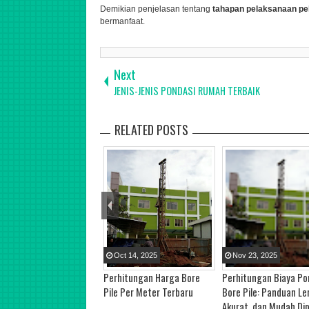
Demikian penjelasan tentang
tahapan pelaksanaan pek
bermanfaat.
Next
JENIS-JENIS PONDASI RUMAH TERBAIK
RELATED POSTS
Oct
14
,
2025
Nov
23
,
2025
Perhitungan Harga Bore
Perhitungan Biaya Po
Pile Per Meter Terbaru
Bore Pile: Panduan Le
Akurat, dan Mudah Di