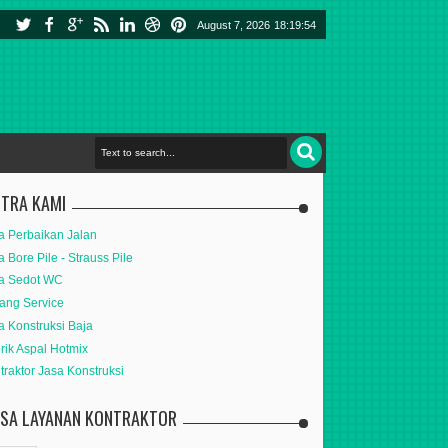
August 7, 2026
18:19:55
ITRA KAMI
a Perbaikan Jalan
a Bore Pile - Strauss Pile
a Sedot WC
ang Service
a Konstruksi Baja
rik Aspal Hotmix
traktor Jasa Konstruksi
ASA LAYANAN KONTRAKTOR