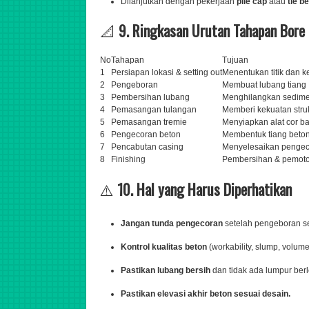
Dilanjutkan dengan pekerjaan
pile cap
atau
tie b
📐
9. Ringkasan Urutan Tahapan Bore 
No
Tahapan
Tujuan
1
Persiapan lokasi & setting out
Menentukan titik dan k
2
Pengeboran
Membuat lubang tiang
3
Pembersihan lubang
Menghilangkan sedime
4
Pemasangan tulangan
Memberi kekuatan stru
5
Pemasangan tremie
Menyiapkan alat cor b
6
Pengecoran beton
Membentuk tiang beton
7
Pencabutan casing
Menyelesaikan penge
8
Finishing
Pembersihan & pemoto
⚠️
10. Hal yang Harus Diperhatikan
Jangan tunda pengecoran
setelah pengeboran sel
Kontrol kualitas beton
(workability, slump, volume
Pastikan lubang bersih
dan tidak ada lumpur berl
Pastikan elevasi akhir beton sesuai desain.