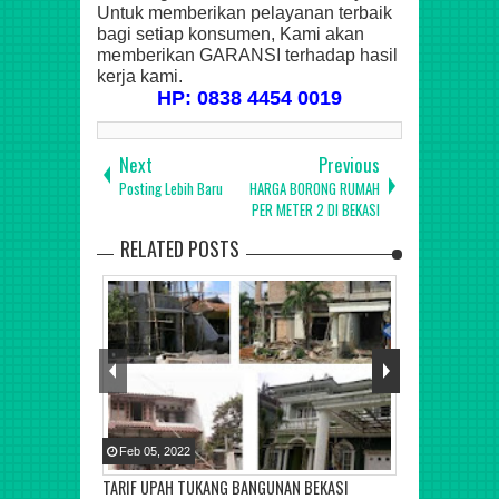
Untuk memberikan pelayanan terbaik
bagi setiap konsumen, Kami akan
memberikan GARANSI terhadap hasil
kerja kami.
HP: 0838 4454 0019
Next
Previous
Posting Lebih Baru
HARGA BORONG RUMAH
PER METER 2 DI BEKASI
RELATED POSTS
Feb
05
,
2022
Feb
05
,
2022
TARIF UPAH TUKANG BANGUNAN BEKASI
BIAYA JASA B