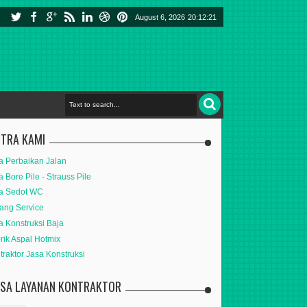
August 6, 2026
20:12:23
ITRA KAMI
a Perbaikan Jalan
a Bore Pile - Strauss Pile
a Sedot WC
ang Service
a Konstruksi Baja
rik Aspal Hotmix
traktor Jasa Konstruksi
ASA LAYANAN KONTRAKTOR