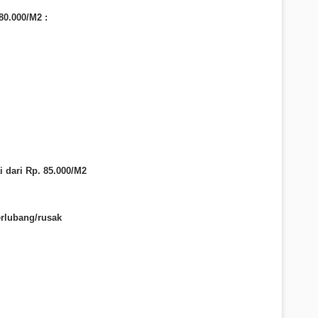
80
.000/M2 :
 dari Rp. 8
5
.000/M2
erlubang/rusak