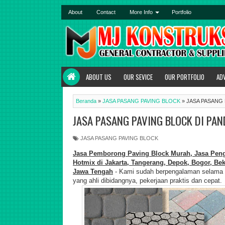
About
Contact
More Info
Portfolio
ABOUT US
OUR SEVICE
OUR PORTFOLIO
AD
Beranda
»
JASA PASANG PAVING BLOCK
»
JASA PASANG
JASA PASANG PAVING BLOCK DI PA
JASA PASANG PAVING BLOCK
Jasa Pemborong Paving Block Murah, Jasa Penge
Hotmix di Jakarta, Tangerang, Depok, Bogor, Be
J
awa Tengah
- Kami sudah berpengalaman selama b
yang ahli dibidangnya, pekerjaan praktis dan cepat.