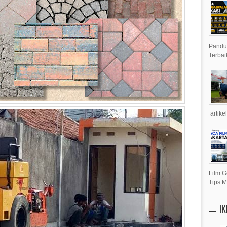
Pandua
Terbai
artike
Film G
Tips M
I