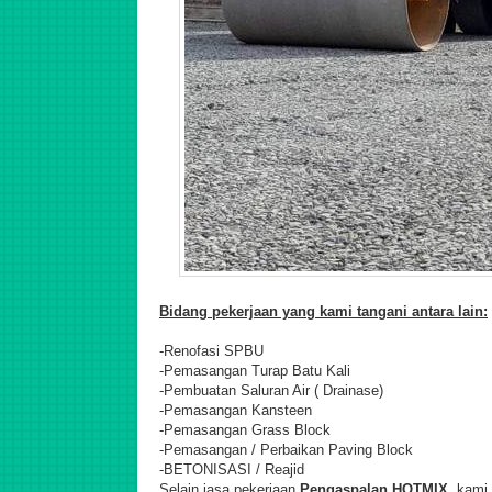
Bidang pekerjaan yang kami tangani antara lain:
-Renofasi SPBU
-Pemasangan Turap Batu Kali
-Pembuatan Saluran Air ( Drainase)
-Pemasangan Kansteen
-Pemasangan Grass Block
-Pemasangan / Perbaikan Paving Block
-BETONISASI / Reajid
Selain jasa pekerjaan
Pengaspalan HOTMIX
, kami