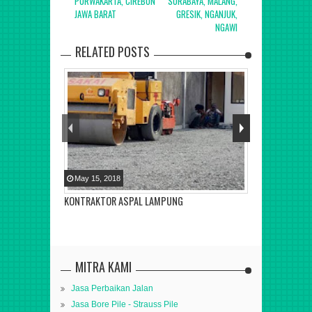
PURWAKARTA, CIREBON
SURABAYA, MALANG,
JAWA BARAT
GRESIK, NGANJUK,
NGAWI
RELATED POSTS
May
15
,
2018
KONTRAKTOR ASPAL LAMPUNG
MITRA KAMI
Jasa Perbaikan Jalan
Jasa Bore Pile - Strauss Pile