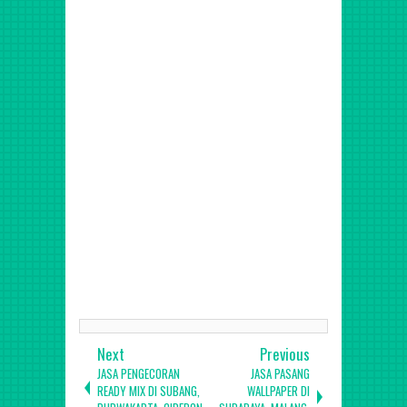
Batununggal, Bojongloa Kaler, Bojongloa Kidul,
Buahbatu, Cibeunying Kaler, Cibeunying Kidul, Cibiru,
Cicendo, Cidadap, Kiaracondong, Lengkong, Mandalajati,
Panyileukan, Rancasari, Regol, Sukajadi, Sukasari,
Sumurbandung, Ujungberung - (Kabupaten Bandung)
Arjasari, Baleendah, Banjaran, Bojongsoang, Cangkuang,
Cicalengka, Cikancung, Cilengkrang, Cileunyi, Cimaung,
Cimenyan, Ciparay, Ciwidey, Dayeuhkolot, Ibun, Katapang,
Kertasari, Kutawaringin, Majalaya, Margaasih, Margahayu,
Nagreg, Pacet, Pameungpeuk, Pangalengan, Paseh,
Pasirjambu, Rancabali, Rancaekek, Solokan Jeruk, Soreang
RAB Harga Borongan Aspal Per Meter, Tukang Aspal,
Kontraktor Jasa Pengaspalan Jalan Murah (Aspal hotmix),
Jasa Perbaikan Jalan (patching) di Jakarta, Bogor, Depok,
Tangerang, Bekasi, Bandung, Cikarang, Karawang, Banten,
Subang, Cirebon, Indramayu, Kuningan, Brebes, Tegal,
Pekalongan, Jogja, Semarang Jawa Tengah, Jawa Timur,
Bali dan seki
Next
Previous
JASA PENGECORAN
JASA PASANG
READY MIX DI SUBANG,
WALLPAPER DI