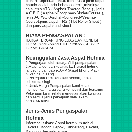
dipakai keperluan untuk konstruksi jalan aspal
hotmix adalah ada beberapa jenis,misalnya
saja jenis ATB ( Asphalt-Traeted-Base ) , jenis
A C B C ( Asphalt-Congcreed-Binder-Course ),
jenis AC WC (Asphalt-Congreed-Wearing-
Course),jenis aspal HRS ( Hot Roller-Sheet )
dan jenis aspal sand-sheet.
BIAYA PENGASPALAN :
HARGA TERGANTUNG LUAS DAN KONDISI
LOKASI YANG AKAN DIKERJAKAN (SURVEY
LOKASI GRATIS)
Keunggulan Jasa Aspal Hotmix
1.Pengerjaan oleh tenaga Ahli pengaspalan
2.Material dengan kualitas kw1, aspal hotmix
langsung dari pabrik AMP (Aspal Miking Plat )
bukan daur ulang
3.Pekerjaan kami kerjakan sendiri, tidak di
subkontrak lagi
4.Untuk Harga Pengaspalan kami selalu
memberikan harga yang kompetitif dan bersaing
Pekerjaan kami selalu mengutamakan kwalitas
dan semua jenis pekerjaan selalu kami
beri
GARANSI
Jenis-Jenis Pengaspalan
Hotmix
Informasi tukang Aspal hotmix murah di
Jakarta, Bogor, Depok, Tangerang, Bekasi,
Bandung dan sekitarnya.