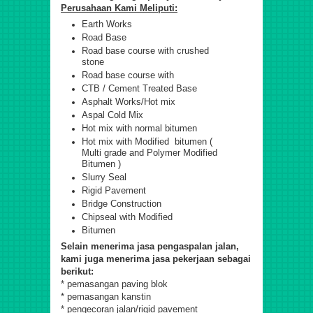
Perusahaan Kami Meliputi:
Earth Works
Road Base
Road base course with crushed
stone
Road base course with
CTB / Cement Treated Base
Asphalt Works/Hot mix
Aspal Cold Mix
Hot mix with normal bitumen
Hot mix with Modified bitumen (
Multi grade and Polymer Modified
Bitumen )
Slurry Seal
Rigid Pavement
Bridge Construction
Chipseal with Modified
Bitumen
Selain menerima jasa pengaspalan jalan,
kami juga menerima jasa pekerjaan sebagai
berikut:
* pemasangan paving blok
* pemasangan kanstin
* pengecoran jalan/rigid pavement