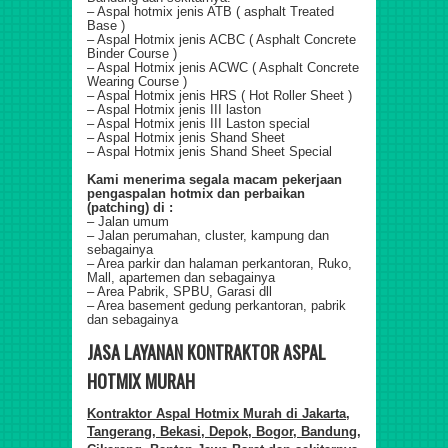
– Aspal hotmix jenis ATB ( asphalt Treated
Base )
– Aspal Hotmix jenis ACBC ( Asphalt Concrete
Binder Course )
– Aspal Hotmix jenis ACWC ( Asphalt Concrete
Wearing Course )
– Aspal Hotmix jenis HRS ( Hot Roller Sheet )
– Aspal Hotmix jenis III laston
– Aspal Hotmix jenis III Laston special
– Aspal Hotmix jenis Shand Sheet
– Aspal Hotmix jenis Shand Sheet Special
Kami menerima segala macam pekerjaan
pengaspalan hotmix dan perbaikan
(patching) di :
– Jalan umum
– Jalan perumahan, cluster, kampung dan
sebagainya
– Area parkir dan halaman perkantoran, Ruko,
Mall, apartemen dan sebagainya
– Area Pabrik, SPBU, Garasi dll
– Area basement gedung perkantoran, pabrik
dan sebagainya
JASA LAYANAN KONTRAKTOR ASPAL
HOTMIX MURAH
Kontraktor Aspal Hotmix Murah di Jakarta,
Tangerang, Bekasi, Depok, Bogor, Bandung,