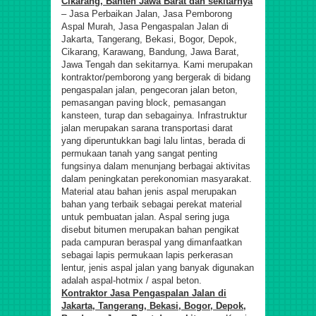
Cikarang, Banten Jawa Barat dan sekitarnya
– Jasa Perbaikan Jalan, Jasa Pemborong
Aspal Murah, Jasa Pengaspalan Jalan di
Jakarta, Tangerang, Bekasi, Bogor, Depok,
Cikarang, Karawang, Bandung, Jawa Barat,
Jawa Tengah dan sekitarnya. Kami merupakan
kontraktor/pemborong yang bergerak di bidang
pengaspalan jalan, pengecoran jalan beton,
pemasangan paving block, pemasangan
kansteen, turap dan sebagainya. Infrastruktur
jalan merupakan sarana transportasi darat
yang diperuntukkan bagi lalu lintas, berada di
permukaan tanah yang sangat penting
fungsinya dalam menunjang berbagai aktivitas
dalam peningkatan perekonomian masyarakat.
Material atau bahan jenis aspal merupakan
bahan yang terbaik sebagai perekat material
untuk pembuatan jalan. Aspal sering juga
disebut bitumen merupakan bahan pengikat
pada campuran beraspal yang dimanfaatkan
sebagai lapis permukaan lapis perkerasan
lentur, j
enis aspal jalan yang banyak digunakan
adalah aspal-hotmix / aspal beton.
Kontraktor Jasa Pengaspalan Jalan di
Jakarta, Tangerang, Bekasi, Bogor, Depok,