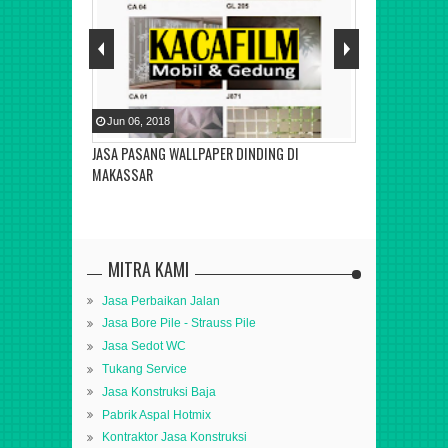
Jun
06
,
2018
Jun
06
,
2018
NDUNG,
JASA PASANG WALLPAPER DINDING DI
JASA PASANG 
T
MAKASSAR
INDRAMAYU, C
MITRA KAMI
Jasa Perbaikan Jalan
Jasa Bore Pile - Strauss Pile
Jasa Sedot WC
Tukang Service
Jasa Konstruksi Baja
Pabrik Aspal Hotmix
Kontraktor Jasa Konstruksi