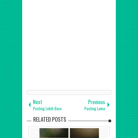
Abang, Menteng, Senen, Cempaka Putih,Johar Baru,
Kemayoran, Sawah Besar - (Jakarta Utara) • Koja, Kelapa
Gading, Tanjung Priuk, Pademangan, Penjaringan,
Cilincing - (Jakarta Timur) • Matraman, Pulo Gadung,
Jatinegara, Duren Sawit, Kramat Jati, Makasar, Pasar Rebo,
Ciracas, Cipayung, Cakung - (Jakarta Selatan) • Kebayoran
Baru, Kebayoran Lama, Pesanggrahan, Cilandak, Pasar
Minggu, Jagakarsa, Mampang Prapatan, Pancoran, Tebet,
Setiabudi - (Jakarta Barat) • Cengkareng, Grogol
Petamburan, Kalideres, Kebon Jeruk, Kembangan,
Palmerah, Taman Sari, Tambora - (Kepulauan Seribu) •
Kepulauan Seribu Utara, Kepulauan Seribu Selatan,
Cikarang, Karawang, Puncak Bogor, Cipanas, Jogja,
Semarang, Solo, Purwokerto, Purwakarta, Surabaya, Bali,
Denpasar, Lombok, NTB, NTT,
Next
Previous
Posting Lebih Baru
Posting Lama
RELATED POSTS