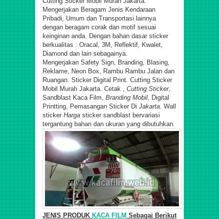
Cutting Sticker Mobil Murah Jakarta.
Mengerjakan Beragam Jenis Kendaraan
Pribadi, Umum dan Transportasi lainnya
dengan beragam corak dan motif sesuai
keinginan anda. Dengan bahan dasar sticker
berkualitas : Oracal, 3M, Reflektif, Kwalet,
Diamond dan lain sebagainya.
Mengerjakan Safety Sign, Branding, Blasing,
Reklame, Neon Box, Rambu Rambu Jalan dan
Ruangan. Sticker Digital Print. Cutting Sticker
Mobil Murah Jakarta.
Cetak ,
Cutting Sticker
,
Sandblast Kaca Film,
Branding Mobil
, Digital
Printting, Pemasangan Sticker Di
Jakarta
. Wall
sticker
Harga
sticker sandblast bervariasi
tergantung bahan dan ukuran yang dibutuhkan.
JENIS PRODUK
KACA FILM
Sebagai Berikut