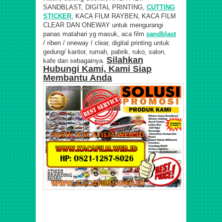
SANDBLAST, DIGITAL PRINTING,
CUTTING
STICKER
, KACA FILM RAYBEN, KACA FILM
CLEAR DAN ONEWAY untuk mengurangi
panas matahari yg masuk, aca film
sandblast
/ riben / oneway / clear, digital printing untuk
gedung/ kantor, rumah, pabrik, ruko, salon,
Silahkan
kafe dan sebagainya.
Hubungi Kami, Kami Siap
Membantu Anda
Jasa Tukang Pasang Sticker KacaSandblast, Kaca Film
Kantor, Ruko, Hotel, Apartemen, Gedung, Perumahan,
Sekolah, Salon, Kafe, Bar, di
Jakarta Pusat • Gambir, Tanah