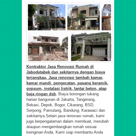
Kontraktor Jasa Renovasi Rumah di
Jabodetabek dan sekitarnya dengan biaya
terjangkau, Jasa renovasi tambah kamar,
kamar mandi, pengecatan, pasang keramik,
gypsum, instalasi listrik, lantai beton, atap
baja ringan dsb
.
Biaya borongan tukang
harian bangunan di Jakarta, Tangerang,
Bekasi, Depok, Bogor, Cikarang, BSD,
Serpong, Pamulang, Bandung, Karawaci
dan
sekitarnya.
Selain jasa renovasi rumah, kami
juga berpengalaman dalam membuat, merubah
ataupun mengembangkan rumah sesuai
keinginan Anda. Kami siap membantu Anda