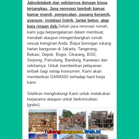
Jabodetabek dan sekitarnya dengan biaya
terjangkau, Jasa renovasi tambah kamar,
kamar mandi, pengecatan, pasang keramik,
gypsum, instalasi listrik, lantai beton, atap
baja ringan dsb.
Selain jasa renovasi rumah,
kami juga berpengalaman dalam membuat,
merubah ataupun mengembangkan rumah
sesuai keinginan Anda.
Biaya borongan tukang
harian bangunan di Jakarta, Tangerang,
Bekasi, Depok, Bogor, Cikarang, BSD,
Serpong, Pamulang, Bandung, Karawaci
dan
sekitarnya.
Untuk memberikan pelayanan
terbaik bagi setiap konsumen, Kami akan
memberikan GARANSI terhadap hasil kerja
kami.
Silahkan menghubungi Kami untuk melakukan
kerjasama ataupun untuk berkonsultasi
(gratis).