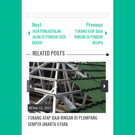
Jakarta, tangerang, bekasi, depok, bogor, cikarang, bsd,
serpong, bandung, karawaci
Next
Previous
JASA PENGASPALAN
TUKANG ATAP BAJA
JALAN DI PONDOK GEDE
RINGAN DI PONDOK
BEKASI
KELAPA
RELATED POSTS
Sep
12
,
2017
TUKANG ATAP BAJA RINGAN DI PLUMPANG
SEMPER JAKARTA UTARA