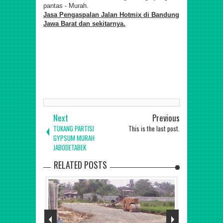
pantas - Murah.
Jasa
Pengaspalan
Jalan Hotmix di Bandung
Jawa Barat dan
sekitarnya.
RAB PERHITUNGAN BIAYA PENGASPALAN JALAN PER
METER PERSEGI, HARGA ASPAL HOTMIX Kontraktor Aspal
Jalan Hotmix di Bekasi, Bandung, Jakarta, Depok, Bogor,
Cikarang, Cibubur, Serpong BSD, Banten Jawa Barat dan
sekitarnya.
Next
Previous
TUKANG PARTISI
This is the last post.
GYPSUM MURAH
JABODETABEK
RELATED POSTS