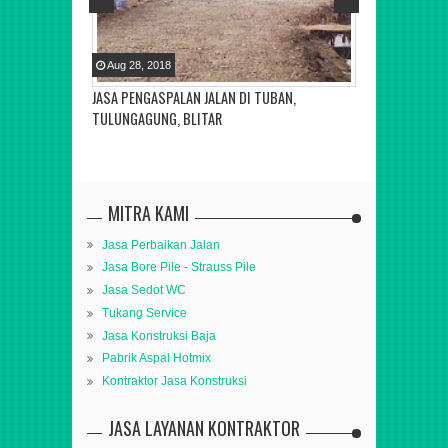
Aug
28
,
2018
Aug
28
,
2018
BANDUNG JAWA
JASA PENGASPALAN JALAN DI TUBAN,
KONTRAKTOR J
TULUNGAGUNG, BLITAR
NGANJUK, PO
MITRA KAMI
Jasa Perbaikan Jalan
Jasa Bore Pile - Strauss Pile
Jasa Sedot WC
Tukang Service
Jasa Konstruksi Baja
Pabrik Aspal Hotmix
Kontraktor Jasa Konstruksi
JASA LAYANAN KONTRAKTOR