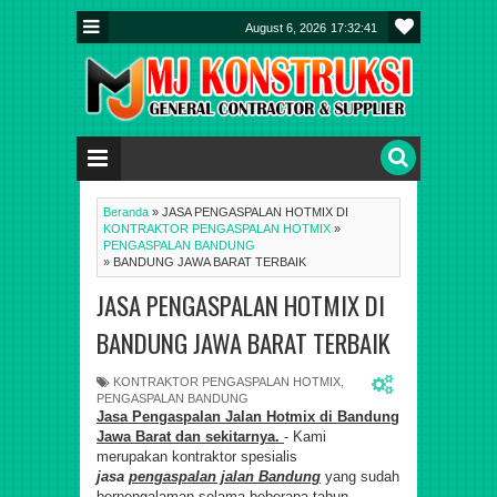
August 6, 2026
17:32:42
Beranda
»
JASA PENGASPALAN HOTMIX DI
KONTRAKTOR PENGASPALAN HOTMIX
»
PENGASPALAN BANDUNG
»
BANDUNG JAWA BARAT TERBAIK
JASA PENGASPALAN HOTMIX DI
BANDUNG JAWA BARAT TERBAIK
KONTRAKTOR PENGASPALAN HOTMIX
,
PENGASPALAN BANDUNG
Jasa
Pengaspalan
Jalan Hotmix di Bandung
Jawa Barat dan
sekitarnya.
- Kami
merupakan kontraktor spesialis
jasa
pengaspalan jalan Bandung
yang sudah
berpengalaman selama beberapa tahun,